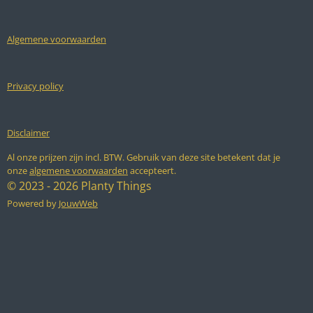
b
a
s
o
g
A
o
r
p
k
a
p
Algemene voorwaarden
m
Privacy policy
Disclaimer
Al onze prijzen zijn incl. BTW. Gebruik van deze site betekent dat je
onze
algemene voorwaarden
accepteert.
© 2023 - 2026 Planty Things
Powered by
JouwWeb