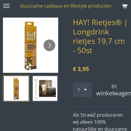
duurzame cadeaus en lifestyle producten
Ga
direct
HAY! Rietjes® |
naar
de
Longdrink
hoofdinhoud
rietjes 19,7 cm
- 50st
€ 3,95
In
winkelwage
Als StrawZ produceren
wij alleen 100%
natuurlijke en duurzame