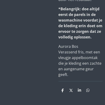
*Belangrijk: doe altijd
eerst de parels in de
wasmachine voordat je
de kleding erin doet om
ervoor te zorgen dat ze
volledig oplossen.
Aurora Bos
Verassend fris, met een
vleugje appelboomtak
die je kleding een zachte
en aangename geur
geeft.
D
D
S
D
e
e
h
e
l
e
a
l
e
l
r
e