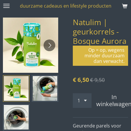
duurzame cadeaus en lifestyle producten
Ga
direct
Natulim |
naar
de
geurkorrels -
hoofdinhoud
Bosque Aurora
Op = op, wegens
minder duurzaam
dan verwacht.
€ 6,50
€ 9,50
In
winkelwage
Geurende parels voor