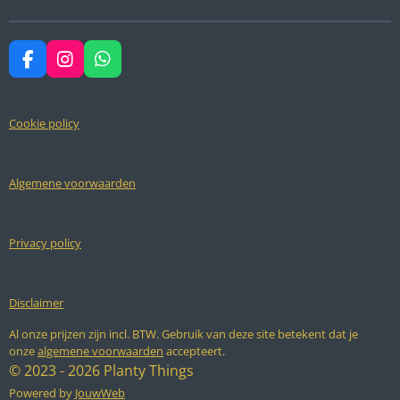
n
e
n
F
I
W
a
n
h
c
s
a
e
t
t
Cookie policy
b
a
s
o
g
A
o
r
p
k
a
p
Algemene voorwaarden
m
Privacy policy
Disclaimer
Al onze prijzen zijn incl. BTW. Gebruik van deze site betekent dat je
onze
algemene voorwaarden
accepteert.
© 2023 - 2026 Planty Things
Powered by
JouwWeb