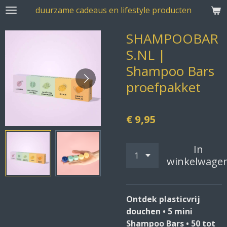
duurzame cadeaus en lifestyle producten
Ga
direct
SHAMPOOBAR
naar
de
S.NL |
hoofdinhoud
Shampoo Bars
proefpakket
€ 9,95
In
winkelwage
Ontdek plasticvrij
douchen • 5 mini
Shampoo Bars • 50 tot