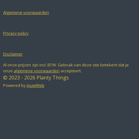
o
g
A
o
r
p
k
a
p
Algemene voorwaarden
m
Privacy policy
Disclaimer
Al onze prijzen zijn incl. BTW. Gebruik van deze site betekent dat je
onze
algemene voorwaarden
accepteert.
© 2023 - 2026 Planty Things
Powered by
JouwWeb