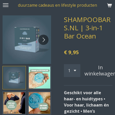
duurzame cadeaus en lifestyle producten
Ga
direct
SHAMPOOBAR
naar
de
S.NL | 3-in-1
hoofdinhoud
Bar Ocean
€ 9,95
In
winkelwage
Geschikt voor alle
haar- en huidtypes •
Voor haar, lichaam én
gezicht • Men’s