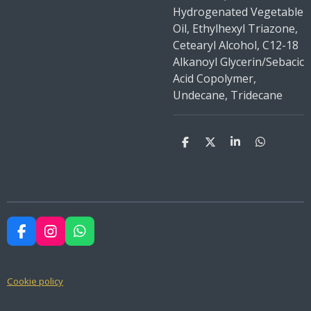
Hydrogenated Vegetable
Oil, Ethylhexyl Triazone,
Cetearyl Alcohol, C12-18
Alkanoyl Glycerin/Sebacic
Acid Copolymer,
Undecane, Tridecane
D
D
S
D
e
e
h
e
l
e
a
l
e
l
r
e
n
e
n
F
I
W
a
n
h
c
s
a
e
t
t
Cookie policy
b
a
s
o
g
A