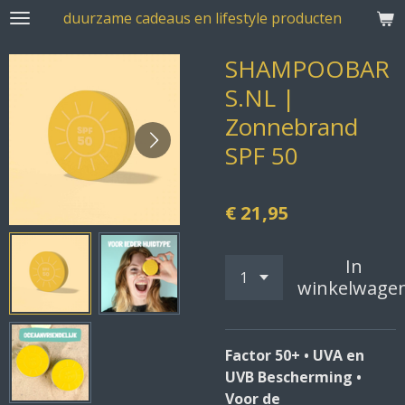
duurzame cadeaus en lifestyle producten
Ga
direct
SHAMPOOBAR
naar
de
S.NL |
hoofdinhoud
Zonnebrand
SPF 50
€ 21,95
In
winkelwage
Factor 50+ • UVA en
UVB Bescherming •
Voor de