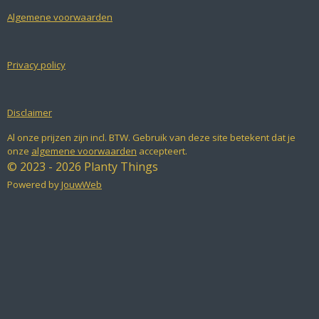
o
r
p
k
a
p
Algemene voorwaarden
m
Privacy policy
Disclaimer
Al onze prijzen zijn incl. BTW. Gebruik van deze site betekent dat je
onze
algemene voorwaarden
accepteert.
© 2023 - 2026 Planty Things
Powered by
JouwWeb