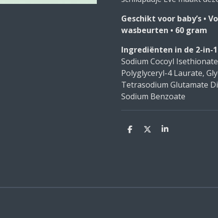
Geschikt voor baby’s • Vo
wasbeurten • 60 gram
Ingrediënten in de 2-in-
Sodium Cocoyl Isethionate
Polyglyceryl-4 Laurate, Gl
Tetrasodium Glutamate Dia
Sodium Benzoate
D
D
S
e
e
h
l
e
a
e
l
r
n
e