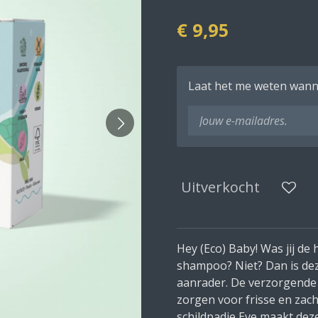
€ 9,95
Laat het me weten wanne
Uitverkocht
Hey (Eco) Baby!
Was jij de 
shampoo? Niet? Dan is dez
aanrader. De verzorgende i
zorgen voor frisse en zach
schildpadje Eve maakt deze