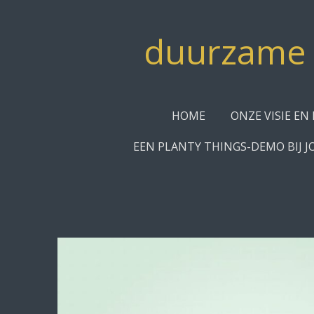
Ga
direct
duurzame c
naar
de
hoofdinhoud
HOME
ONZE VISIE EN 
EEN PLANTY THINGS-DEMO BIJ J