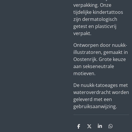
verpakking. Onze
tijdelijke kindertattoos
zijn dermatologisch
getest en plasticvrij
verpakt.
Ontworpen door nuukk-
illustratoren, gemaakt in
Oostenrijk. Grote keuze
aan sekseneutrale
motieven.
De nuukk-tatoeages met
wateroverdracht worden
geleverd met een
gebruiksaanwijzing.
D
D
S
D