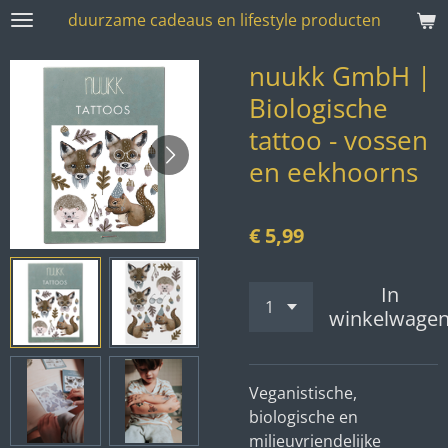
duurzame cadeaus en lifestyle producten
Ga
direct
nuukk GmbH |
naar
de
Biologische
hoofdinhoud
tattoo - vossen
en eekhoorns
€ 5,99
In
winkelwage
Veganistische,
biologische en
milieuvriendelijke