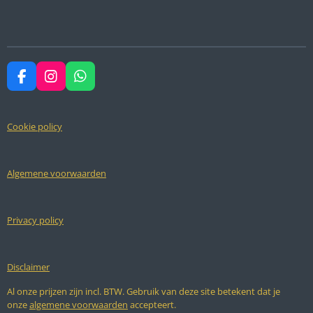
e
e
h
e
l
e
a
l
e
l
r
e
n
e
n
F
I
W
a
n
h
c
s
a
e
t
t
Cookie policy
b
a
s
o
g
A
o
r
p
k
a
p
Algemene voorwaarden
m
Privacy policy
Disclaimer
Al onze prijzen zijn incl. BTW. Gebruik van deze site betekent dat je
onze
algemene voorwaarden
accepteert.