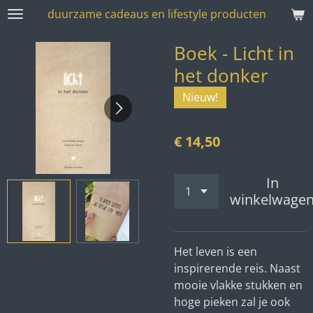
duurzame cadeaus en lifestyle producten
Ga
direct
Boek - Licht in
naar
de
het donker
hoofdinhoud
Nieuw!
€ 14,50
In
winkelwage
Het leven is een
inspirerende reis. Naast
mooie vlakke stukken en
hoge pieken zal je ook