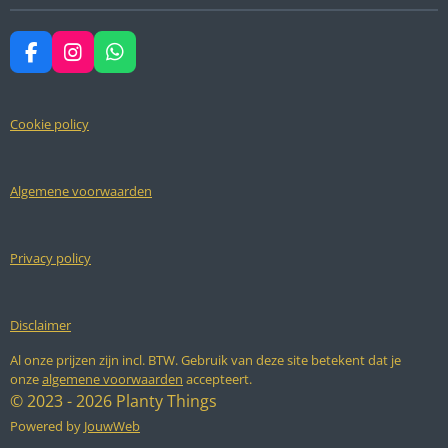
F
I
W
a
n
h
c
s
a
e
t
t
Cookie policy
b
a
s
o
g
A
o
r
p
k
a
p
Algemene voorwaarden
m
Privacy policy
Disclaimer
Al onze prijzen zijn incl. BTW. Gebruik van deze site betekent dat je
onze
algemene voorwaarden
accepteert.
© 2023 - 2026 Planty Things
Powered by
JouwWeb