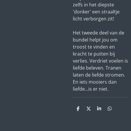
zelfs in het diepste
'donker' een straaltje
licht verborgen zit!
Het tweede deel van de
bundel helpt jou om
troost te vinden en
kracht te putten bij
verlies. Verdriet voelen is
liefde beleven. Tranen
laten de liefde stromen.
En iets mooiers dan
liefde...is er niet.
D
D
S
D
e
e
h
e
l
e
a
l
e
l
r
e
n
e
n