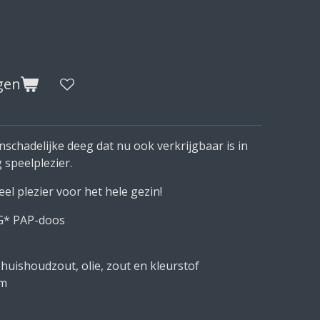
gen
nschadelijke deeg dat nu ook verkrijgbaar is in
 speelplezier.
el plezier voor het hele gezin!
G* PAP-doos
 huishoudzout, olie, zout en kleurstof
mm