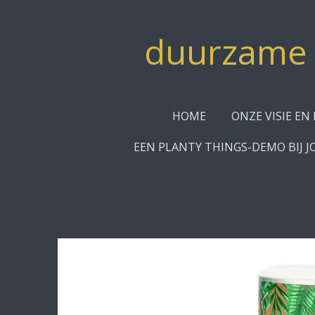
Ga
direct
duurzame c
naar
de
hoofdinhoud
HOME
ONZE VISIE EN 
EEN PLANTY THINGS-DEMO BIJ J