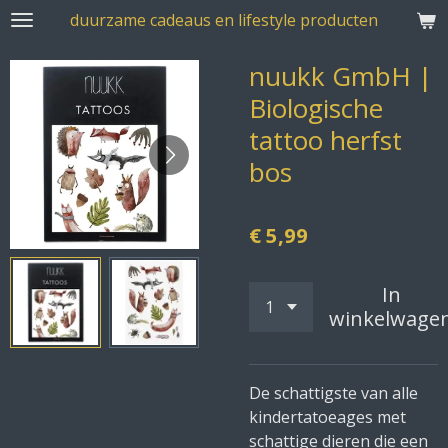
duurzame cadeaus en lifestyle producten
Ga
direct
nuukk GmbH |
naar
de
Biologische
hoofdinhoud
tattoo herfst
bos
€ 5,99
In
winkelwage
De schattigste van alle
kindertatoeages met
schattige dieren die een