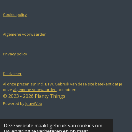
a
n
h
c
s
a
e
t
t
Cookie policy
b
a
s
o
g
A
o
r
p
k
a
p
Algemene voorwaarden
m
Privacy policy
Disclaimer
Al onze prijzen zijn incl. BTW. Gebruik van deze site betekent dat je
onze
algemene voorwaarden
accepteert.
© 2023 - 2026 Planty Things
Powered by
JouwWeb
Deze website maakt gebruik van cookies om
uw ervaring te verbeteren en op maat