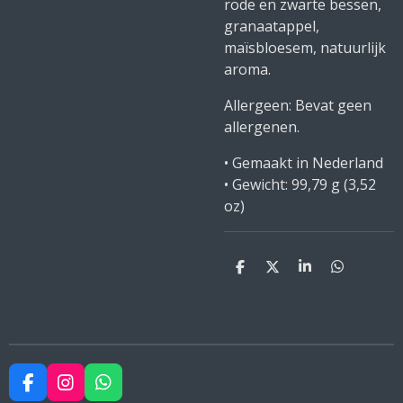
rode en zwarte bessen,
granaatappel,
maïsbloesem, natuurlijk
aroma.
Allergeen: Bevat geen
allergenen.
• Gemaakt in Nederland
• Gewicht: 99,79 g (3,52
oz)
D
D
S
D
e
e
h
e
l
e
a
l
e
l
r
e
n
e
n
F
I
W