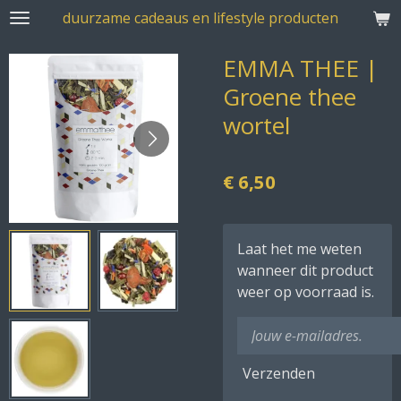
duurzame cadeaus en lifestyle producten
Ga
direct
EMMA THEE |
naar
de
Groene thee
hoofdinhoud
wortel
€ 6,50
Laat het me weten
wanneer dit product
weer op voorraad is.
Verzenden