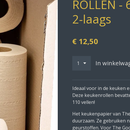
ROLLEN - 
2-laags
€ 12,50
In winkelwa
Ideaal voor in de keuken e
Deze keukenrollen bevat
110 vellen!
Het keukenpapier van The 
duurzaam. Ze gebruiken na
geurstoffen. Voor The Goo