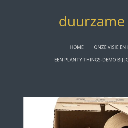
Ga
direct
duurzame c
naar
de
hoofdinhoud
HOME
ONZE VISIE EN 
EEN PLANTY THINGS-DEMO BIJ J