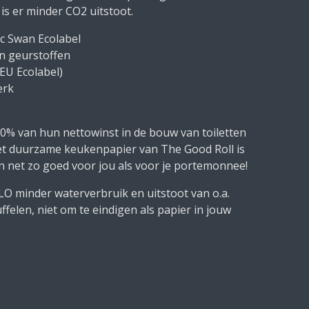
is er minder CO2 uitstoot.
c Swan Ecolabel
en geurstoffen
EU Ecolabel)
erk
50% van hun nettowinst in de bouw van toiletten
et duurzame keukenpapier van The Good Roll is
n net zo goed voor jou als voor je portemonnee!
O minder waterverbruik en uitstoot van o.a.
felen, niet om te eindigen als papier in jouw