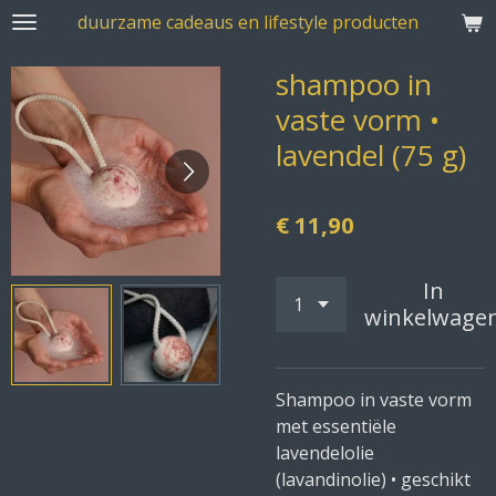
duurzame cadeaus en lifestyle producten
Ga
direct
shampoo in
naar
de
vaste vorm •
hoofdinhoud
lavendel (75 g)
€ 11,90
In
winkelwage
Shampoo in vaste vorm
met essentiële
lavendelolie
(lavandinolie) • geschikt