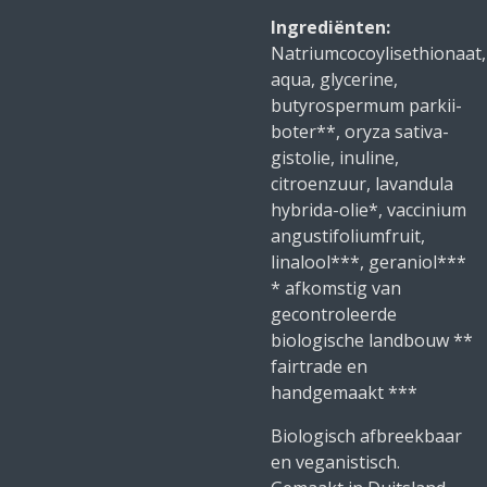
Ingrediënten:
Natriumcocoylisethionaat,
aqua, glycerine,
butyrospermum parkii-
boter**, oryza sativa-
gistolie, inuline,
citroenzuur, lavandula
hybrida-olie*, vaccinium
angustifoliumfruit,
linalool***, geraniol***
* afkomstig van
gecontroleerde
biologische landbouw **
fairtrade en
handgemaakt ***
Biologisch afbreekbaar
en veganistisch.