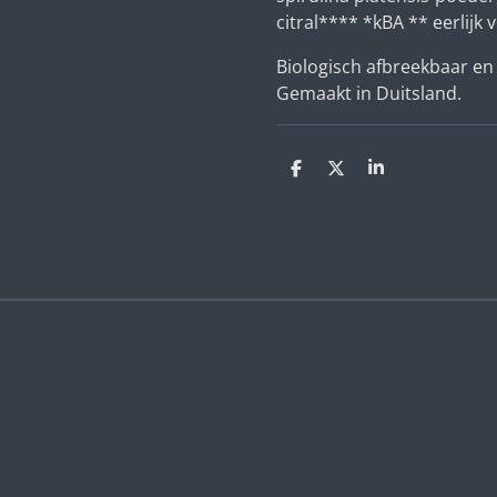
citral**** *kBA ** eerlijk
Biologisch afbreekbaar en
Gemaakt in Duitsland.
D
D
S
e
e
h
l
e
a
e
l
r
n
e