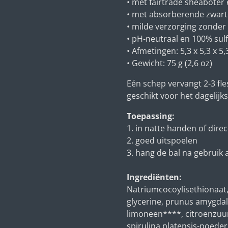
• met fairtrade sheaboter
• met absorberende zwarte
• milde verzorging zonder
• pH-neutraal en 100% sulf
• Afmetingen: 5,3 x 5,3 x 5,3
• Gewicht: 75 g (2,6 oz)
Eén schep vervangt 2-3 fl
geschikt voor het dagelijk
Toepassing:
1. in natte handen of dire
2. goed uitspoelen
3. hang de bal na gebruik
Ingrediënten:
Natriumcocoylisethionaat
glycerine, prunus amygdalu
limoneen****, citroenzuur
spirulina platensis-poeder