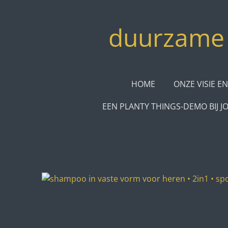
Ga
direct
duurzame 
naar
de
hoofdinhoud
HOME
ONZE VISIE EN
EEN PLANTY THINGS-DEMO BIJ J