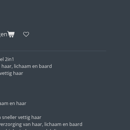
gen
l 2in1
n haar, lichaam en baard
vettig haar
haam en haar
 sneller vettig haar
 verzorging van haar, lichaam en baard