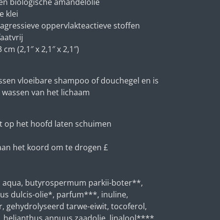
 en biologische amandelolie
 klei
 agressieve oppervlakteactieve stoffen
aatvrij
 cm (2,1″ x 2,1″ x 2,1″)
essen vloeibare shampoo of douchegel en is
s wassen van het lichaam
ct op het hoofd laten schuimen
 aan het koord om te drogen £
, aqua, butyrospermum parkii-boter**,
s dulcis-olie*, parfum***, inuline,
, gehydrolyseerd tarwe-eiwit, tocoferol,
, helianthus annuus zaadolie, linalool****,