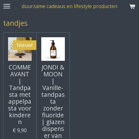
duurzame cadeaus en lifestyle producten
Ga
direct
tandjes
naar
de
hoofdinhoud
Nieuw!
COMME
JONDI &
AVANT
MOON
|
|
Tandpa
Vanille-
sta met
tandpas
appelpa
ta
sta voor
zonder
kindere
fluoride
n
| glazen
dispens
€ 9,90
er van