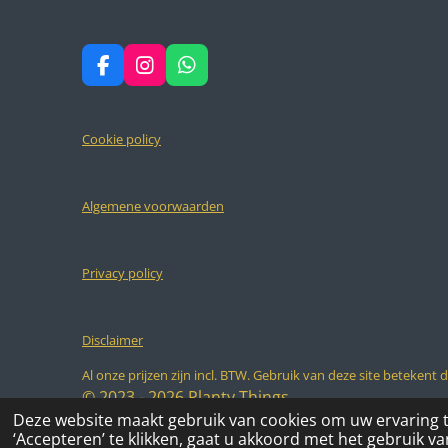
F
I
W
a
n
h
c
s
a
e
t
t
Cookie policy
b
a
s
o
g
A
o
r
p
k
a
p
Algemene voorwaarden
m
Privacy policy
Disclaimer
Al onze prijzen zijn incl. BTW. Gebruik van deze site betekent 
© 2023 - 2026 Planty Things
Deze website maakt gebruik van cookies om uw ervaring 
‘Accepteren’ te klikken, gaat u akkoord met het gebruik van