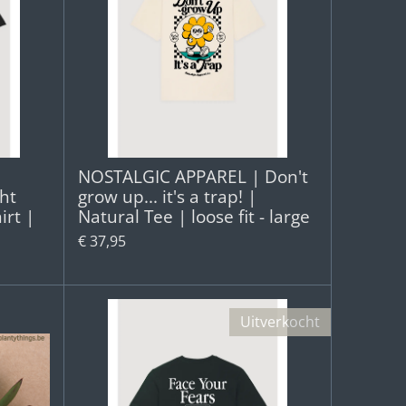
NOSTALGIC APPAREL | Don't
ht
grow up... it's a trap! |
irt |
Natural Tee | loose fit - large
€ 37,95
Uitverkocht