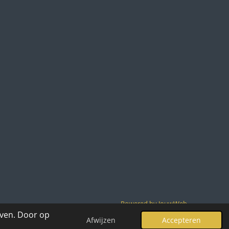
Powered by
JouwWeb
even. Door op
Afwijzen
Accepteren