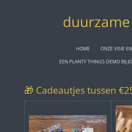
Ga
direct
duurzame 
naar
de
hoofdinhoud
HOME
ONZE VISIE EN
EEN PLANTY THINGS-DEMO BIJ J
🎁 Cadeautjes tussen €25