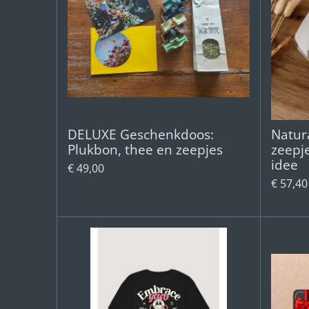
DELUXE Geschenkdoos:
Natura
Plukbon, thee en zeepjes
zeepje
idee
€ 49,00
€ 57,40